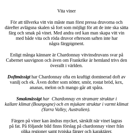
Vita viner
För att tillverka vitt vin måste man först pressa druvorna och
därefter avlägsna skalen så fort som möjligt för att de inte ska sätta
färg och smak på vinet. Med andra ord kan man skapa vitt vin
med både vita och röda druvor eftersom saften inte har
några färgpigment.
Enligt många kännare är Chardonnay vitvinsdruvans svar på
Cabernet sauvignon och även om Frankrike är hemland trivs den
överallt i världen.
Doftmässigt
har Chardonnay ofta en kraftigt dominerad doft av
vanilj och ek. Även dofter som nötter, smör, rostat bröd, kex,
ananas, melon och mango går att spåra.
Smakmässigt
har Chardonnay en stramare struktur i
kallare klimat (Bourgogne) och en mjukare struktur i varmt klimat
(Yarra Valley, Australien).
Färgen på viner kan ändras mycket, särskilt när vinet lagras
på fat. På följande bild finns förslag på chardonnay viner från
olika regioner samt typiska färger och karaktärer.